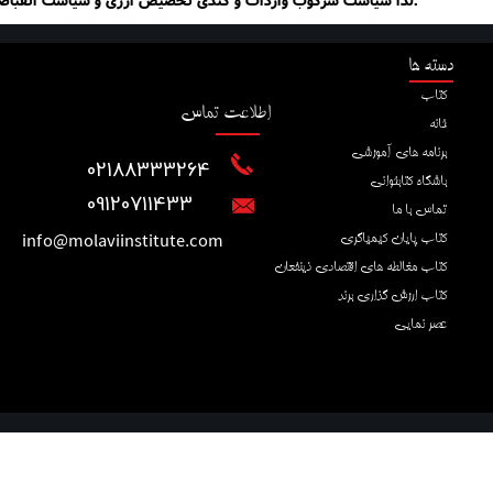
دسته ها
کتاب
اطلاعت تماس
خانه
برنامه های آموزشی
02188333264
باشگاه کتابخوانی
​​​​​​​09120711433
تماس با ما
info@molaviinstitute.com
کتاب پایان کیمیاگری
کتاب مغالطه های اقتصادی ذینفعان
کتاب ارزش گذاری برند
عصر نمایی